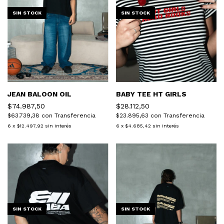
SIN STOCK
SIN STOCK
JEAN BALOON OIL
BABY TEE HT GIRLS
$74.987,50
$28.112,50
$63.739,38
con
Transferencia
$23.895,63
con
Transferencia
6
x
$12.497,92
sin interés
6
x
$4.685,42
sin interés
SIN STOCK
SIN STOCK