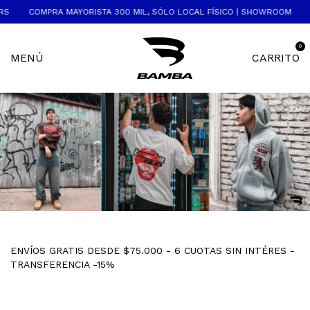
COMPRA MAYORISTA 300 MIL, SÓLO LOCAL FÍSICO | SHOWROOM
BAMB
0
MENÚ
CARRITO
ENVÍOS GRATIS DESDE $75.000 - 6 CUOTAS SIN INTÉRES -
TRANSFERENCIA -15%