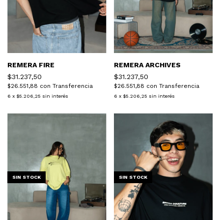
REMERA FIRE
REMERA ARCHIVES
$31.237,50
$31.237,50
$26.551,88
con
Transferencia
$26.551,88
con
Transferencia
6
x
$5.206,25
sin interés
6
x
$5.206,25
sin interés
SIN STOCK
SIN STOCK