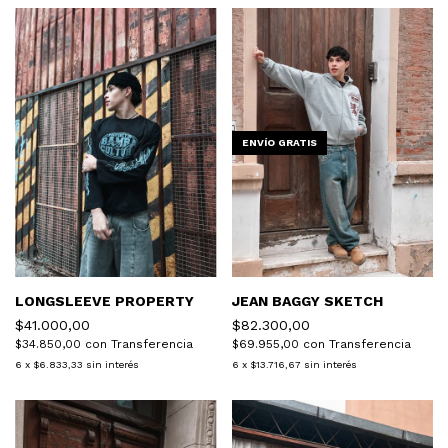
ENVÍO GRATIS
LONGSLEEVE PROPERTY
JEAN BAGGY SKETCH
$41.000,00
$82.300,00
$34.850,00
con
Transferencia
$69.955,00
con
Transferencia
6
x
$6.833,33
sin interés
6
x
$13.716,67
sin interés