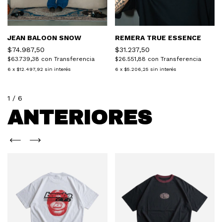
JEAN BALOON SNOW
REMERA TRUE ESSENCE
$74.987,50
$31.237,50
$63.739,38
con
Transferencia
$26.551,88
con
Transferencia
6
x
$12.497,92
sin interés
6
x
$5.206,25
sin interés
1
/
6
ANTERIORES