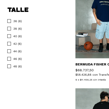
TALLE
36 (6)
38 (6)
40 (6)
42 (6)
44 (6)
46 (6)
BERMUDA FISHER 
48 (6)
$68.737,50
$58.426,88
con
Transf
6
x
$11.456,25
sin interés