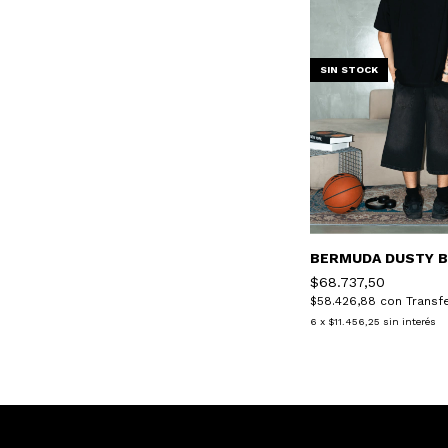
SIN STOCK
BERMUDA DUSTY 
$68.737,50
$58.426,88
con
Transf
6
x
$11.456,25
sin interés