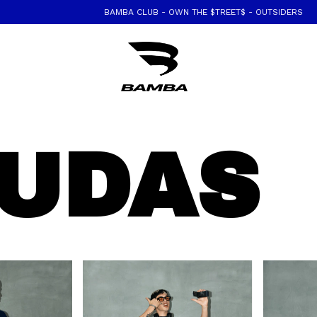
BAMBA CLUB - OWN THE $TREET$ - OUTSIDERS
COMPRA 
UDAS