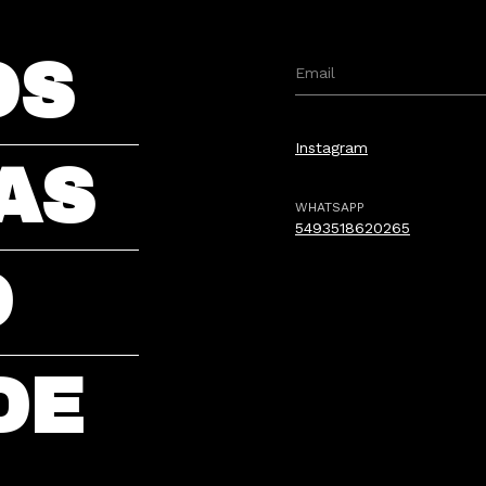
OS
Instagram
AS
WHATSAPP
5493518620265
O
DE