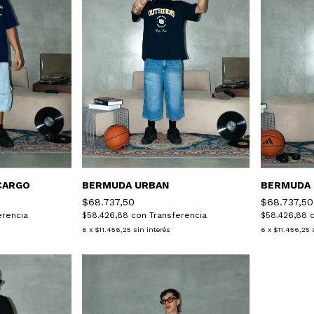
CARGO
BERMUDA URBAN
BERMUDA 
$68.737,50
$68.737,50
erencia
$58.426,88
con
Transferencia
$58.426,88
6
x
$11.456,25
sin interés
6
x
$11.456,25